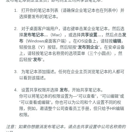
发布笔记本到企业主页，即可同全公司共享该笔记本：
打开你的笔记本列表（请确保企业笔记本也在列表中）并
选择要发布的笔记本。
对于桌面客户端用户，请右键单击某企业笔记本，然后选
择
发布笔记本…
（Mac），或选择
共享设置…
，然后点击
发
布
（Windows桌面客户端）。在iOS设备上，请轻按
编辑
，
轻按信息（
‘i’
）按钮，然后轻按“
发布到企业
”。在安卓设备
上，请轻按笔记本名称旁的选项菜单（三个小圆点），然
后轻按“
发布
”。
为笔记本添加描述。任何在企业主页浏览笔记本的人都可
以看到该描述。
设置共享权限并选择
发布
，开始共享笔记本。
你可以将笔记本的权限设置为—“可以查看”，“可以编辑”或
“可以查看或编辑”。你也可以为公司和个人设置不同的权
限，例如，邀请整个公司查看员工手册，但只给予HR编辑
权限。
注意：如果你想撤消发布笔记本，请点击共享设置中公司名称旁的