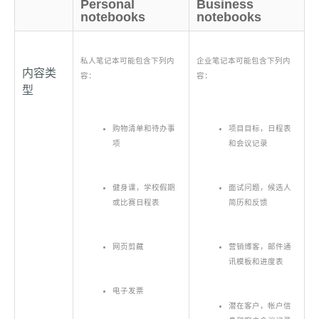
Personal
Business
notebooks
notebooks
私人笔记本可能包含下列内
企业笔记本可能包含下列内
内容类
容：
容：
型
购物清单和待办事
项目目标，日程表
项
和会议记录
健身课，学校假期
面试问题，候选人
或比赛日程表
简历和反馈
网页剪藏
营销博客，邮件通
讯模板和进度表
电子发票
潜在客户，帐户信